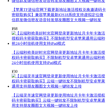
【苹果TF逆仙官网下载更新地址激活授权兑换邀请码卡
密获取购买】兼容苹果最新iOS18系统支持虚拟定位微
信群发微信密友语音转发朋友圈图文大视频一键转发
¥
68
【云端秒抢美好时光官网登录更新地址月卡年卡激活授
权码卡密获取购买】不限制机型安卓苹果通用云端秒抢
24小时挂机使用支持iPad模式
¥
30
【云端灵羊速官网登录更新使用地址月卡年卡激活授权
码卡密获取购买】云端一键转发不限制机型安卓苹果通
用支持朋友圈图文大视频一键转发上传