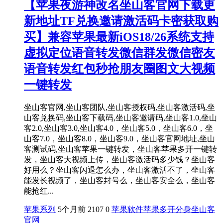
【苹果夜游神改名坐山客官网下载更
新地址TF兑换邀请激活码卡密获取购
买】兼容苹果最新iOS18/26系统支持
虚拟定位语音转发微信群发微信密友
语音转发红包秒抢朋友圈图文大视频
一键转发
坐山客官网,坐山客团队,坐山客授权码,坐山客激活码,坐
山客兑换码,坐山客下载码,坐山客邀请码,坐山客1.0,坐山
客2.0,坐山客3.0,坐山客4.0，坐山客5.0，坐山客6.0，坐
山客7.0，坐山客8.0，坐山客9.0，坐山客官网地址,坐山
客测试码,坐山客苹果一键转发，坐山客苹果多开一键转
发，坐山客大视频上传，坐山客激活码多少钱？坐山客
好用么？坐山客闪退怎么办，坐山客激活不了，坐山客
能发长视频了，坐山客封号么，坐山客安全么，坐山客
能抢红...
苹果系列
5个月前
2107
0
苹果软件
苹果多开分身
坐山客
官网