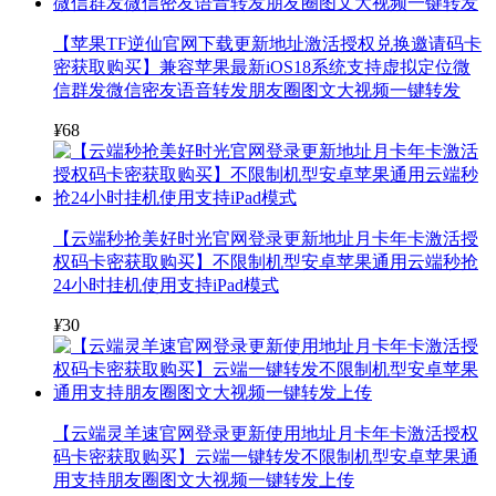
【苹果TF逆仙官网下载更新地址激活授权兑换邀请码卡
密获取购买】兼容苹果最新iOS18系统支持虚拟定位微
信群发微信密友语音转发朋友圈图文大视频一键转发
¥
68
【云端秒抢美好时光官网登录更新地址月卡年卡激活授
权码卡密获取购买】不限制机型安卓苹果通用云端秒抢
24小时挂机使用支持iPad模式
¥
30
【云端灵羊速官网登录更新使用地址月卡年卡激活授权
码卡密获取购买】云端一键转发不限制机型安卓苹果通
用支持朋友圈图文大视频一键转发上传