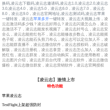
换码,凌云志下载码,凌云志邀请码,
凌云志1.0
,
凌云志2.0
,
凌云志
3.0
,
凌云志4.0，
凌云志5.0，
凌云志6.0，
凌云志7.0，
凌云志
8.0，
凌云志9.0，
凌云志
官网地址,
凌云志
测试码,
凌云志
苹果
一键转发，
凌云志
苹果多开
一键转发，凌云志大视频上传，
凌
云志激活码多少钱？凌云志好用么？凌云志闪退怎么办，凌云
志激活不了，凌云志能发长视频了，凌云志封号么，凌云志安
全么，凌云志能抢红包不，凌云志能修改步数么，凌云志能摇
色子呢，凌云志能石头剪刀布么，凌云志可以定位加人不，凌
云志能群直播不，凌云志微信软件，凌云志授权码，凌云志破
解版，凌云志注册机，凌云志拿货，凌云志怎么加人，凌云志
抢红包，凌云志群发，凌云志自动购买，凌云志使用教程，凌
云志图片介绍，凌云志开后台代理，凌云志软件，凌云志微信
爆粉，凌云志微信群发，凌云志营销软件，凌云志官网授权
【凌云志
】激情上市
特色功能
苹果凌云志
TestFlight上架超强防封