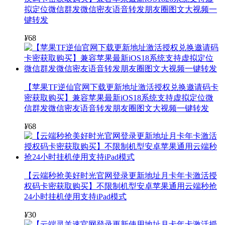
拟定位微信群发微信密友语音转发朋友圈图文大视频一
键转发
¥
68
【苹果TF逆仙官网下载更新地址激活授权兑换邀请码卡
密获取购买】兼容苹果最新iOS18系统支持虚拟定位微
信群发微信密友语音转发朋友圈图文大视频一键转发
¥
68
【云端秒抢美好时光官网登录更新地址月卡年卡激活授
权码卡密获取购买】不限制机型安卓苹果通用云端秒抢
24小时挂机使用支持iPad模式
¥
30