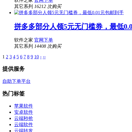
软件之家
官网下单
其它系列
16212 次购买
拼多多部分人领5元无门槛券，最低0.
软件之家
官网下单
其它系列
14408 次购买
1
2
3
4
5
6
7
8
9
10
›
››
提供服务
自助下单平台
热门标签
苹果软件
安卓软件
云端秒抢
云端软件
云端转发