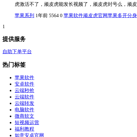
虎激活不了，顽皮虎能发长视频了，顽皮虎封号么，顽皮虎
苹果系列
1年前
5564
0
苹果软件
顽皮虎官网
苹果多开分身
1
提供服务
自助下单平台
热门标签
苹果软件
安卓软件
云端秒抢
云端软件
云端转发
电脑软件
微商软文
短视频运营
福利教程
如意安卓官网