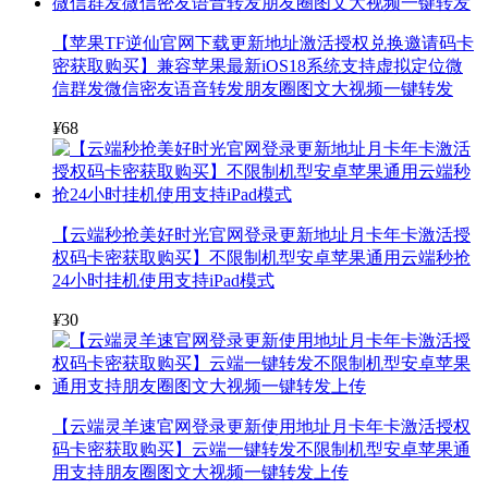
【苹果TF逆仙官网下载更新地址激活授权兑换邀请码卡
密获取购买】兼容苹果最新iOS18系统支持虚拟定位微
信群发微信密友语音转发朋友圈图文大视频一键转发
¥
68
【云端秒抢美好时光官网登录更新地址月卡年卡激活授
权码卡密获取购买】不限制机型安卓苹果通用云端秒抢
24小时挂机使用支持iPad模式
¥
30
【云端灵羊速官网登录更新使用地址月卡年卡激活授权
码卡密获取购买】云端一键转发不限制机型安卓苹果通
用支持朋友圈图文大视频一键转发上传