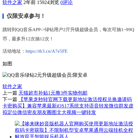
软件之家
2年前
15924浏览
0评论
仅限安卓参与！
跳转到QQ音乐APP->绿钻用户2亓升级超级会员，每次可抽1~99Q
币，最多升12次抽12次！
活动地址：
https://tb3.cn/A7e5FE
如图
软件之家
上一篇
天猫超市补贴1元撸3件实物包邮
下一篇
【苹果龙秒转官网下载更新地址激活授权兑换邀请码
卡密购买】兼容苹果最新iOS17系统支持语音转发微信群发虚
拟定位微信密友朋友圈图文大视频一键转发