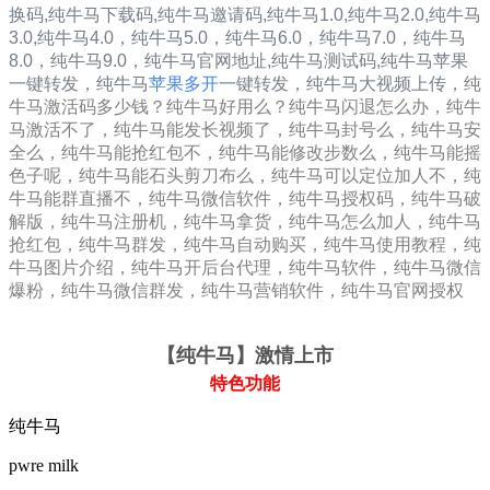
换码,纯牛马下载码,纯牛马邀请码,
纯牛马1.0
,
纯牛马2.0
,
纯牛马
3.0
,
纯牛马4.0，
纯牛马5.0，
纯牛马6.0，
纯牛马7.0，
纯牛马
8.0，
纯牛马9.0，
纯牛马
官网地址,
纯牛马
测试码,
纯牛马
苹果
一键转发，
纯牛马
苹果多开
一键转发，纯牛马大视频上传，
纯
牛马激活码多少钱？纯牛马好用么？纯牛马闪退怎么办，纯牛
马激活不了，纯牛马能发长视频了，纯牛马封号么，纯牛马安
全么，纯牛马能抢红包不，纯牛马能修改步数么，纯牛马能摇
色子呢，纯牛马能石头剪刀布么，纯牛马可以定位加人不，纯
牛马能群直播不，纯牛马微信软件，纯牛马授权码，纯牛马破
解版，纯牛马注册机，纯牛马拿货，纯牛马怎么加人，纯牛马
抢红包，纯牛马群发，纯牛马自动购买，纯牛马使用教程，纯
牛马图片介绍，纯牛马开后台代理，纯牛马软件，纯牛马微信
爆粉，纯牛马微信群发，纯牛马营销软件，纯牛马官网授权
【纯牛马
】激情上市
特色功能
纯牛马
pwre milk