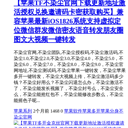
【苹果TF不染尘官网下载更新地址激
活授权兑换邀请码卡密获取购买】兼
容苹果最新iOS1826系统支持虚拟定
位微信群发微信密友语音转发朋友圈
图文大视频一键转发
不染尘官网,不染尘团队,不染尘授权码,不染尘激活码,不
染尘1.0,不染尘2.0,不染尘3.0,不染尘4.0，不染尘5.0，不
染尘6.0，不染尘7.0，不染尘8.0，不染尘9.0，不染尘官
网地址,不染尘测试码,不染尘苹果一键转发，不染尘苹果
多开一键转发，不染尘大视频上传，不染尘激活码多少
钱？不染尘好用么？不染尘闪退怎么办，不染尘激活不
了，不染尘能发长视频了，不染尘封号么，不染尘安全
么，不染尘能抢红包不，不染尘能修改步数么，不染尘
能摇色子呢...
苹果系列
2个月前
1468
0
苹果软件
苹果多开
苹果分身
不
染尘官网