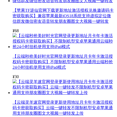
【苹果TF逆仙官网下载更新地址激活授权兑换邀请码卡
密获取购买】兼容苹果最新iOS18系统支持虚拟定位微
信群发微信密友语音转发朋友圈图文大视频一键转发
¥
68
【云端秒抢美好时光官网登录更新地址月卡年卡激活授
权码卡密获取购买】不限制机型安卓苹果通用云端秒抢
24小时挂机使用支持iPad模式
¥
30
【云端灵羊速官网登录更新使用地址月卡年卡激活授权
码卡密获取购买】云端一键转发不限制机型安卓苹果通
用支持朋友圈图文大视频一键转发上传