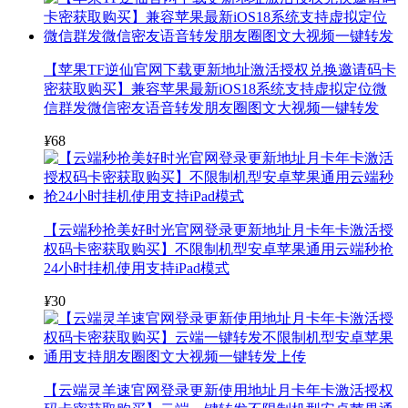
【苹果TF逆仙官网下载更新地址激活授权兑换邀请码卡
密获取购买】兼容苹果最新iOS18系统支持虚拟定位微
信群发微信密友语音转发朋友圈图文大视频一键转发
¥
68
【云端秒抢美好时光官网登录更新地址月卡年卡激活授
权码卡密获取购买】不限制机型安卓苹果通用云端秒抢
24小时挂机使用支持iPad模式
¥
30
【云端灵羊速官网登录更新使用地址月卡年卡激活授权