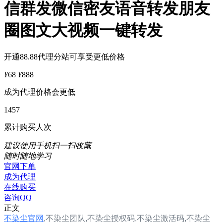
信群发微信密友语音转发朋友
圈图文大视频一键转发
开通88.88代理分站可享受更低价格
¥
68
¥
888
成为代理价格会更低
1457
累计购买人次
建议使用手机扫一扫收藏
随时随地学习
官网下单
成为代理
在线购买
咨询QQ
正文
不染尘官网
,
不染尘团队,
不染尘
授权码,
不染尘
激活码,
不染尘