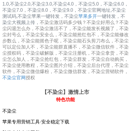
1.0
,
不染尘2.0
,
不染尘3.0
,
不染尘4.0，
不染尘5.0，
不染尘6.0，
不染尘7.0，
不染尘8.0，
不染尘9.0，
不染尘
官网地址,
不染尘
测试码,
不染尘
苹果一键转发，
不染尘
苹果多开
一键转发，不
染尘大视频上传，
不染尘激活码多少钱？不染尘好用么？不染
尘闪退怎么办，不染尘激活不了，不染尘能发长视频了，不染
尘封号么，不染尘安全么，不染尘能抢红包不，不染尘能修改
步数么，不染尘能摇色子呢，不染尘能石头剪刀布么，不染尘
可以定位加人不，不染尘能群直播不，不染尘微信软件，不染
尘授权码，不染尘破解版，不染尘注册机，不染尘拿货，不染
尘怎么加人，不染尘抢红包，不染尘群发，不染尘自动购买，
不染尘使用教程，不染尘图片介绍，不染尘后台代理，不染尘
软件，不染尘微信爆粉，不染尘微信群发，不染尘营销软件，
不染尘官网
授权
【不染尘
】激情上市
特色功能
不染尘
苹果专用营销工具·安全稳定下载