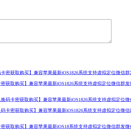
密获取购买】兼容苹果最新iOS1826系统支持虚拟定位微信群
码卡密获取购买】兼容苹果最新iOS1826系统支持虚拟定位微