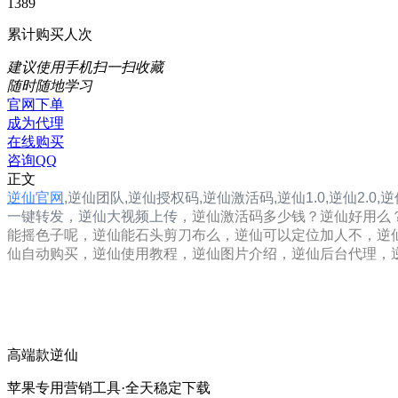
1389
累计购买人次
建议使用手机扫一扫收藏
随时随地学习
官网下单
成为代理
在线购买
咨询QQ
正文
逆仙官网
,
逆仙团队,
逆仙
授权码,
逆仙
激活码,
逆仙1.0
,
逆仙2.0
,
逆
一键转发，逆仙大视频上传，
逆仙激活码多少钱？逆仙好用么
能摇色子呢，逆仙能石头剪刀布么，逆仙可以定位加人不，逆
仙自动购买，逆仙使用教程，逆仙图片介绍，逆仙后台代理，
高端款逆仙
苹果专用营销工具·全天稳定下载