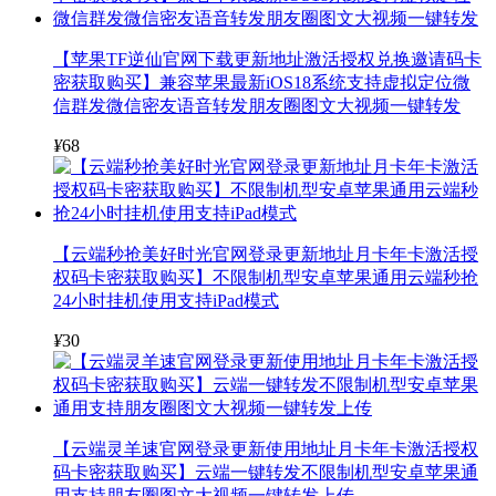
【苹果TF逆仙官网下载更新地址激活授权兑换邀请码卡
密获取购买】兼容苹果最新iOS18系统支持虚拟定位微
信群发微信密友语音转发朋友圈图文大视频一键转发
¥
68
【云端秒抢美好时光官网登录更新地址月卡年卡激活授
权码卡密获取购买】不限制机型安卓苹果通用云端秒抢
24小时挂机使用支持iPad模式
¥
30
【云端灵羊速官网登录更新使用地址月卡年卡激活授权
码卡密获取购买】云端一键转发不限制机型安卓苹果通
用支持朋友圈图文大视频一键转发上传