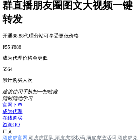
群直播朋友圈图文大视频一键
转发
开通88.88代理分站可享受更低价格
¥
55
¥
888
成为代理价格会更低
5564
累计购买人次
建议使用手机扫一扫收藏
随时随地学习
官网下单
成为代理
在线购买
咨询QQ
正文
顽皮虎官网
,
顽皮虎团队,
顽皮虎
授权码,顽皮虎
激活码,顽皮虎兑