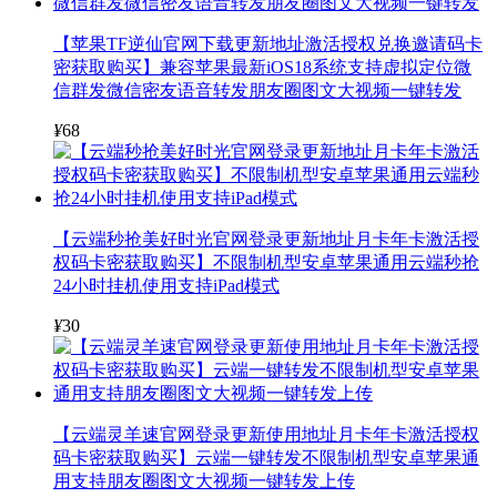
【苹果TF逆仙官网下载更新地址激活授权兑换邀请码卡
密获取购买】兼容苹果最新iOS18系统支持虚拟定位微
信群发微信密友语音转发朋友圈图文大视频一键转发
¥
68
【云端秒抢美好时光官网登录更新地址月卡年卡激活授
权码卡密获取购买】不限制机型安卓苹果通用云端秒抢
24小时挂机使用支持iPad模式
¥
30
【云端灵羊速官网登录更新使用地址月卡年卡激活授权
码卡密获取购买】云端一键转发不限制机型安卓苹果通
用支持朋友圈图文大视频一键转发上传