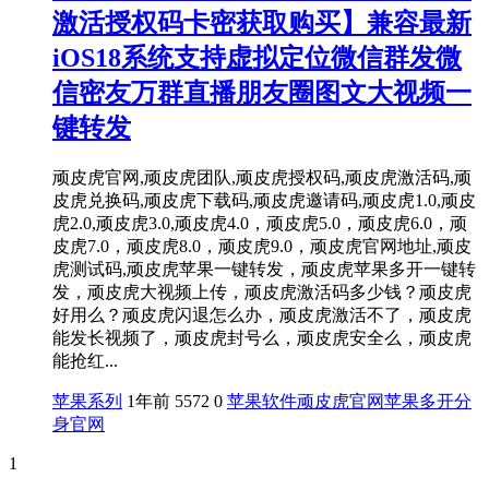
激活授权码卡密获取购买】兼容最新
iOS18系统支持虚拟定位微信群发微
信密友万群直播朋友圈图文大视频一
键转发
顽皮虎官网,顽皮虎团队,顽皮虎授权码,顽皮虎激活码,顽
皮虎兑换码,顽皮虎下载码,顽皮虎邀请码,顽皮虎1.0,顽皮
虎2.0,顽皮虎3.0,顽皮虎4.0，顽皮虎5.0，顽皮虎6.0，顽
皮虎7.0，顽皮虎8.0，顽皮虎9.0，顽皮虎官网地址,顽皮
虎测试码,顽皮虎苹果一键转发，顽皮虎苹果多开一键转
发，顽皮虎大视频上传，顽皮虎激活码多少钱？顽皮虎
好用么？顽皮虎闪退怎么办，顽皮虎激活不了，顽皮虎
能发长视频了，顽皮虎封号么，顽皮虎安全么，顽皮虎
能抢红...
苹果系列
1年前
5572
0
苹果软件
顽皮虎官网
苹果多开分
身官网
1