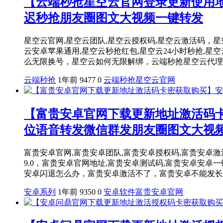
【云端秒抢星空云官网登录更新使用
迟秒抢朋友圈图文大视频一键转发
星空云官网,星空云团队,星空云授权码,星空云激活码，星空云1.0
云安卓苹果通用,星空云秒抢红包,星空云24小时秒抢,星
么无限换号，星空云如何无限解绑，云端秒抢星空云代理拿码
云端秒抢
1年前
9477
0
云端秒抢
星空云官网
【富贵安卓官网下载更新地址激活码
位语音转发微信群发朋友圈图文大视
富贵安卓官网,富贵安卓团队,富贵安卓授权码,富贵安卓激活码,富
9.0，富贵安卓官网地址,富贵安卓测试码,富贵安卓安
安卓闪退怎么办，富贵安卓激活不了，富贵安卓不能发长视
安卓系列
1年前
9350
0
安卓软件
富贵安卓官网