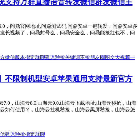
统支持万群直播语音转发微信群发微信主
.0，问鼎9.0，问鼎官网地址,问鼎测试码,问鼎安卓一键转发，问鼎安卓多
发长视频了，问鼎封号么，问鼎安全么，问鼎能抢红包不，问
】不限制机型安卓苹果通用支持最新官方
海云7.0，山海云8.0,山海云9.0,山海云下载地址,山海云秒抢，山海
,山海云如何使用？，山海云挂机秒抢，山海云黑屏秒抢，山海云怎