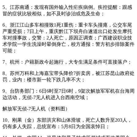
5、江苏南通：发现有国外输入性疟疾病例。疾控提醒：跟感
冒的症状比较相似，如不及时诊治或危及生命；
6、浙江江山多车相撞致1死1重伤：重卡车头撞瘪，公交车尾
严重受损；7日上午，重庆黔江下坝舟白遂道出口处发生摩托
车对撞事故，交警：2人死亡，原因正调查；广西建设职业技
术学院一学生洗澡时晕倒身亡，校方通报：警方初步排除案件
可能；
7、杭州：户籍新政今起施行，大专生满足条件可直接落户；
8、苏州万科和上海嘉宝带头降价7折卖房，被江苏昆山政府处
罚，业内：楼市新一轮下跌几率不大；
9、台防务部门：6日6时至7日6时，9架次解放军军机在台海周
边活动，无侦-7无人机进入台西南空域；
解放军无侦-7无人机（资料图）
10、刚果（金）东部洪灾和山体滑坡，死亡人数升至203人，
仍有多人失踪，总统宣布：5月8日为全国哀悼日；