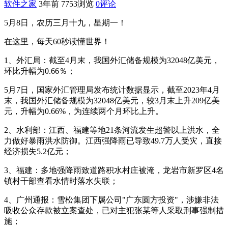
软件之家
3年前
7753浏览
0评论
5月8日，农历三月十九，星期一！
在这里，每天60秒读懂世界！
1、外汇局：截至4月末，我国外汇储备规模为32048亿美元，
环比升幅为0.66％；
5月7日，国家外汇管理局发布统计数据显示，截至2023年4月
末，我国外汇储备规模为32048亿美元，较3月末上升209亿美
元，升幅为0.66%，为连续两个月环比上升。
2、水利部：江西、福建等地21条河流发生超警以上洪水，全
力做好暴雨洪水防御。江西强降雨已导致49.7万人受灾，直接
经济损失5.2亿元；
3、福建：多地强降雨致道路积水村庄被淹，龙岩市新罗区4名
镇村干部查看水情时落水失联；
4、广州通报：雪松集团下属公司"广东圆方投资"，涉嫌非法
吸收公众存款被立案查处，已对主犯张某等人采取刑事强制措
施；