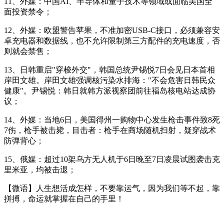
11、外媒：中国AI、半导体和量子技术等领域或面临美国全
面投资禁令；
12、外媒：欧盟警告苹果，不准加密USB-C接口，必须兼容安
卓充电器和数据线，也不允许限制第三方配件的充电速度，否
则就会禁售；
13、日韩重启"穿梭外交"，韩国总统尹锡悦7日会见日本首相
岸田文雄。岸田文雄强调核污染水排海："不会危害日韩民众
健康"。尹锡悦：韩日就韩方派视察团前往福岛核电站达成协
议；
14、外媒：当地6日，美国得州一购物中心发生枪击事件致8死
7伤，枪手被击毙，目击者：枪手在商场随机扫射，疑穿战术
防弹背心；
15、俄媒：超过10架乌方无人机于6日晚至7日凌晨试图袭击克
里米亚，均被击退；
【微语】人生想活成怎样，不要靠运气，因为我们等不起，靠
拼搏，命运就掌握在自己的手里！