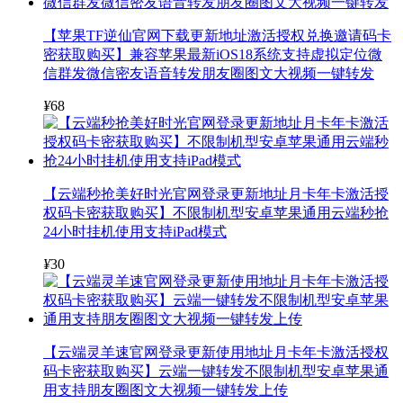
【苹果TF逆仙官网下载更新地址激活授权兑换邀请码卡
密获取购买】兼容苹果最新iOS18系统支持虚拟定位微
信群发微信密友语音转发朋友圈图文大视频一键转发
¥
68
【云端秒抢美好时光官网登录更新地址月卡年卡激活授
权码卡密获取购买】不限制机型安卓苹果通用云端秒抢
24小时挂机使用支持iPad模式
¥
30
【云端灵羊速官网登录更新使用地址月卡年卡激活授权
码卡密获取购买】云端一键转发不限制机型安卓苹果通
用支持朋友圈图文大视频一键转发上传