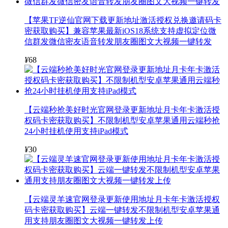
【苹果TF逆仙官网下载更新地址激活授权兑换邀请码卡
密获取购买】兼容苹果最新iOS18系统支持虚拟定位微
信群发微信密友语音转发朋友圈图文大视频一键转发
¥
68
【云端秒抢美好时光官网登录更新地址月卡年卡激活授
权码卡密获取购买】不限制机型安卓苹果通用云端秒抢
24小时挂机使用支持iPad模式
¥
30
【云端灵羊速官网登录更新使用地址月卡年卡激活授权
码卡密获取购买】云端一键转发不限制机型安卓苹果通
用支持朋友圈图文大视频一键转发上传