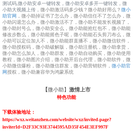
测试码,
微小助安卓一键转发，
微小助安卓多开一键转发，微
小助大视频上传，
微小助激活码多少钱？微小助好用么？
微小
助官网
，微小助掉证书了怎么办，微小助信任不了怎么办，微
小助闪退怎么办，微小助激活不了，微小助不能发长视频了，
微小助封号么，微小助安全么，微小助能抢红包不，微小助能
修改步数么，微小助能摇色子呢，微小助能石头剪刀布么，微
小助可以定位加人不，微小助能群直播不，微小助微信软件，
微小助授权码，微小助破解版，微小助注册机，微小助拿货，
微小助怎么加人，微小助群发，微小助自动购买，微小助使用
教程，微小助图片介绍，微小助开后台代理，微小助软件，微
小助微信爆粉，微小助微信群发，微小助营销软件，
微小助官
网
授权，微小助兼容华为鸿蒙系统
【
微小助】
激情上市
特色功能
下载体验地址：
https://wxz.weitanzhen.com/website/wxz/invited-page?
inviterId=D2F33C93E3744595AD35F454E3EF997F