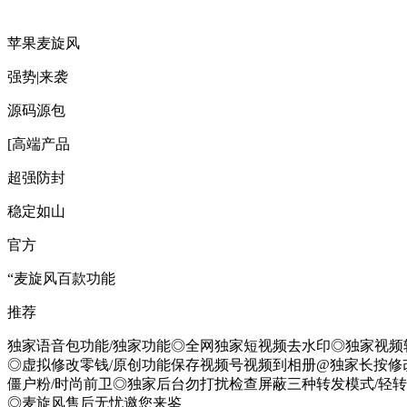
苹果麦旋风
强势|来袭
源码源包
[高端产品
超强防封
稳定如山
官方
“麦旋风百款功能
推荐
独家语音包功能/独家功能◎全网独家短视频去水印◎独家视频
◎虚拟修改零钱/原创功能保存视频号视频到相册@独家长按修
僵户粉/时尚前卫◎独家后台勿打扰检查屏蔽三种转发模式/轻
◎麦旋风售后无忧邀您来鉴