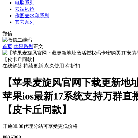
电脑系列
云端秒抢
作图去水印系列
其它系列
微信
首页
苹果系列
正文
在线解答
持续更新
永久使用
有折扣
【苹果麦旋风官网下载更新地址
苹果ios最新17系统支持万
【皮卡丘同款】
开通88.88代理分站可享受更低价格
¥
80
¥
888