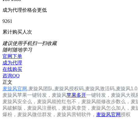
成为代理价格会更低
9261
累计购买人次
建议使用手机扫一扫收藏
随时随地学习
官网下单
成为代理
在线购买
咨询QQ
正文
麦旋风官网
,
麦旋风
团队,
麦旋风
授权码,
麦旋风
激活码,
麦旋风1.0
麦旋风
苹果一键转发，
麦旋风
苹果多开
一键转发，麦旋风大视
麦旋风安全么，麦旋风能抢红包不，麦旋风能修改步数么，麦
风破解版，麦旋风注册机，麦旋风拿货，麦旋风怎么加人，麦
爆粉，麦旋风微信群发，麦旋风营销软件，
麦旋风官网
授权