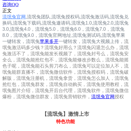
咨询QQ
正文
流氓兔官网
,
流氓兔团队,
流氓兔
授权码,流氓兔
激活码,流氓兔兑
换码,流氓兔下载码,流氓兔邀请码,
流氓兔1.0
,
流氓兔2.0
,
流氓兔
3.0
,
流氓兔4.0，
流氓兔5.0，
流氓兔6.0，
流氓兔7.0，
流氓兔
8.0，
流氓兔9.0，
流氓兔
官网地址,
流氓兔
测试码,
流氓兔
苹果
一键转发，
流氓兔
苹果多开
一键转发，流氓兔大视频上传，
流
氓兔激活码多少钱？流氓兔好用么？流氓兔闪退怎么办，流氓
兔激活不了，流氓兔能发长视频了，流氓兔封号么，流氓兔安
全么，流氓兔能抢红包不，流氓兔能修改步数么，流氓兔能摇
色子呢，流氓兔能石头剪刀布么，流氓兔可以定位加人不，流
氓兔能群直播不，流氓兔微信软件，流氓兔授权码，流氓兔破
解版，流氓兔注册机，流氓兔拿货，流氓兔怎么加人，流氓兔
抢红包，流氓兔群发，流氓兔自动购买，流氓兔使用教程，流
氓兔图片介绍，流氓兔开后台代理，流氓兔软件，流氓兔微信
爆粉，流氓兔微信群发，流氓兔营销软件，
流氓兔官网
授权
【流氓兔
】激情上市
特色功能