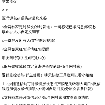
苹果流促
A J/
源码源包超强防封邀您来鉴
≤全网独家定时群发(准时发送）一键标记已读消息(瞬间秒
读)logo大小自定义调节
≤一键群发所有人(文字图片视频)
≤全网独家红包详情红包提醒
朋友圈特别关注(特别关心)
≤服务锁收藏锁自定义密码长按消息+1(全网独家)
退群监控功能(群主使用）聊天快捷工具栏可以看小姐姐
主logo随意移动可隐藏锁屏状态点声消息跳转聊大窗口≤微信
钱包加锁收藏卡加锁≤关键词自动回复(分层次多条回复)
≤支持随意修改微信启动图≤全网独家朋友圈置顶功能