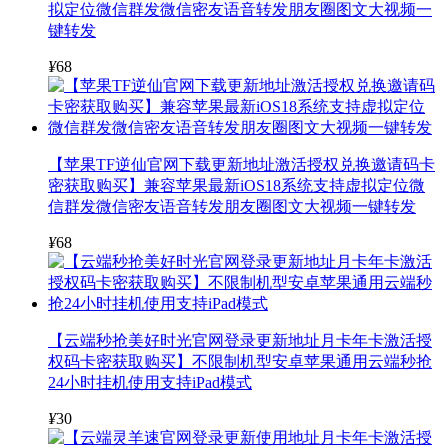
拟定位微信群发微信密友语音转发朋友圈图文大视频一
键转发
¥
68
【苹果TF逆仙官网下载更新地址激活授权兑换邀请码卡
密获取购买】兼容苹果最新iOS18系统支持虚拟定位微
信群发微信密友语音转发朋友圈图文大视频一键转发
¥
68
【云端秒抢美好时光官网登录更新地址月卡年卡激活授
权码卡密获取购买】不限制机型安卓苹果通用云端秒抢
24小时挂机使用支持iPad模式
¥
30