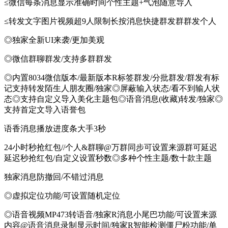
≤微信每条消息显示准确时间个性主题+气泡随意导入
≤转发文字图片视频超9人限制长按消息快捷群发群群发个人
◎独家全新UI来袭/更加美观
◎微信群聊群发/支持多群群发
◎内置8034微信版本/最新版本R标签群发/分批群发/群发有标
记支持转发陌生人朋友圈/独家◎屏蔽输入状态/看不到输人状
态◎支持自定义导入美化主题包◎语音消息(收藏)转发/独家◎
支持首定文导入语誉包
语香消息播放进度条大手3秒
24小时秒抢红包//个人&群聊@万群同步可设置来源群可延迟
延迟秒抢红包/自定义设置秒数◎多种个性主题/数十款主题
独家消息防撤回/不错过消息
◎虚拟定位功能/可设置随机定位
◎语音视频MP473转语音/独家R消息小尾巴功能/可设置来源
内容@语音消息录制显示时间/独家R智能检测僵尸粉功能/单