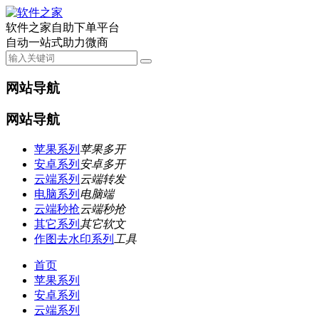
软件之家自助下单平台
自动一站式助力微商
网站导航
网站导航
苹果系列
苹果多开
安卓系列
安卓多开
云端系列
云端转发
电脑系列
电脑端
云端秒抢
云端秒抢
其它系列
其它软文
作图去水印系列
工具
首页
苹果系列
安卓系列
云端系列