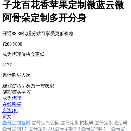
子龙百花香苹果定制微蓝云微
阿骨朵定制多开分身
开通88.88代理分站可享受更低价格
¥
288
¥
888
成为代理价格会更低
8177
累计购买人次
建议使用手机扫一扫收藏
随时随地学习
成为代理
在线购买
咨询QQ
正文
壹号定制官网
,
壹号定制团队,
壹号定制
授权码,壹号定制
激活码,
壹号定制1.0
,
壹号定制2.0
,
壹号定制3.0
,
壹号定制4.0，
壹号定