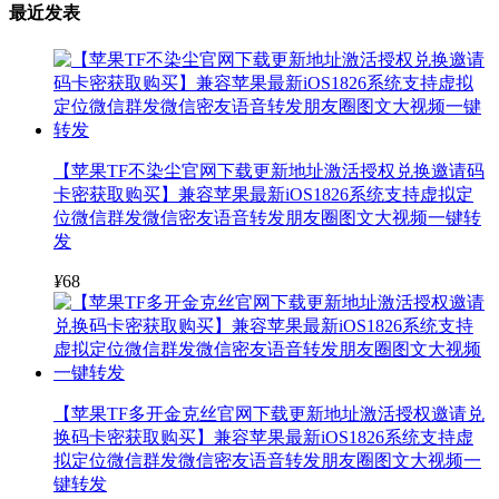
最近发表
【苹果TF不染尘官网下载更新地址激活授权兑换邀请码
卡密获取购买】兼容苹果最新iOS1826系统支持虚拟定
位微信群发微信密友语音转发朋友圈图文大视频一键转
发
¥
68
【苹果TF多开金克丝官网下载更新地址激活授权邀请兑
换码卡密获取购买】兼容苹果最新iOS1826系统支持虚
拟定位微信群发微信密友语音转发朋友圈图文大视频一
键转发