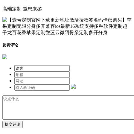
高端定制 邀您来鉴
发表评论
提交评论