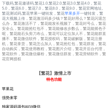
下载码,繁花邀请码,
繁花1.0
,
繁花2.0
,
繁花3.0
,
繁花4.0，
繁花
5.0，
繁花6.0，
繁花7.0，
繁花8.0，
繁花9.0，
繁花
官网地址,
繁花
测试码,
繁花
苹果一键转发，
繁花
苹果多开
一键转发，繁
花大视频上传，
繁花激活码多少钱？繁花好用么？繁花闪退怎
么办，繁花激活不了，繁花能发长视频了，繁花封号么，繁花
安全么，繁花能抢红包不，繁花能修改步数么，繁花能摇色子
呢，繁花能石头剪刀布么，繁花可以定位加人不，繁花能群直
播不，繁花微信软件，繁花授权码，繁花破解版，繁花注册
机，繁花拿货，繁花怎么加人，繁花抢红包，繁花群发，繁花
自动购买，繁花使用教程，繁花图片介绍，繁花开后台代理，
繁花软件，繁花微信爆粉，繁花微信群发，繁花营销软件，繁
花官网授权
【繁花
】激情上市
特色功能
苹果花
强势来零
独家源码源包8059微信