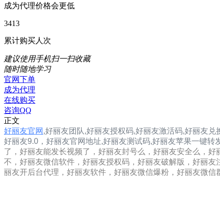
成为代理价格会更低
3413
累计购买人次
建议使用手机扫一扫收藏
随时随地学习
官网下单
成为代理
在线购买
咨询QQ
正文
好丽友官网
,
好丽友团队,
好丽友
授权码,好丽友
激活码,好丽友兑
好丽友9.0，
好丽友
官网地址,
好丽友
测试码,
好丽友
苹果一键转
了，好丽友能发长视频了，好丽友封号么，好丽友安全么，好
不，好丽友微信软件，好丽友授权码，好丽友破解版，好丽友
丽友开后台代理，好丽友软件，好丽友微信爆粉，好丽友微信