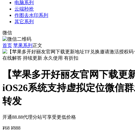
电脑系列
云端秒抢
作图去水印系列
其它系列
微信
首页
苹果系列
正文
在线解答
持续更新
永久使用
有折扣
【苹果多开好丽友官网下载更新
iOS26系统支持虚拟定位微
转发
开通88.88代理分站可享受更低价格
¥
68
¥
888