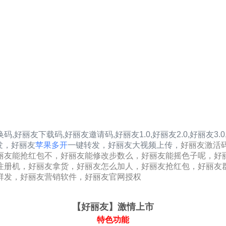
换码,好丽友下载码,好丽友邀请码,
好丽友1.0
,
好丽友2.0
,
好丽友3.0
发，
好丽友
苹果多开
一键转发，好丽友大视频上传，
好丽友激活
丽友能抢红包不，好丽友能修改步数么，好丽友能摇色子呢，好
注册机，好丽友拿货，好丽友怎么加人，好丽友抢红包，好丽友
群发，好丽友营销软件，好丽友官网授权
【好丽友
】激情上市
特色功能