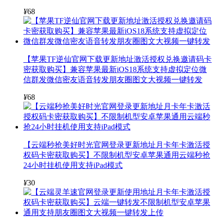
¥
68
【苹果TF逆仙官网下载更新地址激活授权兑换邀请码卡
密获取购买】兼容苹果最新iOS18系统支持虚拟定位微
信群发微信密友语音转发朋友圈图文大视频一键转发
¥
68
【云端秒抢美好时光官网登录更新地址月卡年卡激活授
权码卡密获取购买】不限制机型安卓苹果通用云端秒抢
24小时挂机使用支持iPad模式
¥
30