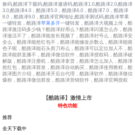
换码,酷路泽下载码,酷路泽邀请码,
酷路泽1.0
,
酷路泽2.0
,
酷路泽
3.0
,
酷路泽4.0，
酷路泽5.0，
酷路泽6.0，
酷路泽7.0，
酷路泽
8.0，
酷路泽9.0，
酷路泽
官网地址,
酷路泽
测试码,
酷路泽
苹果
一键转发，
酷路泽
苹果多开
一键转发，酷路泽大视频上传，
酷
路泽激活码多少钱？酷路泽好用么？酷路泽闪退怎么办，酷路
泽激活不了，酷路泽能发长视频了，酷路泽封号么，酷路泽安
全么，酷路泽能抢红包不，酷路泽能修改步数么，酷路泽能摇
色子呢，酷路泽能石头剪刀布么，酷路泽可以定位加人不，酷
路泽能群直播不，酷路泽微信软件，酷路泽授权码，酷路泽破
解版，酷路泽注册机，酷路泽拿货，酷路泽怎么加人，酷路泽
抢红包，酷路泽群发，酷路泽自动购买，酷路泽使用教程，酷
路泽图片介绍，酷路泽开后台代理，酷路泽软件，酷路泽微信
爆粉，酷路泽微信群发，酷路泽营销软件，酷路泽官网授权
【酷路泽
】激情上市
特色功能
推荐
全天下载中