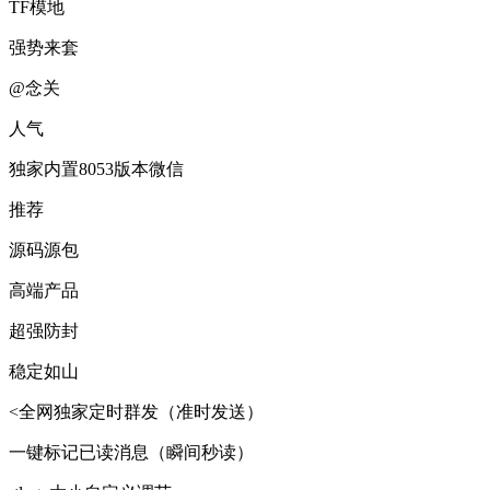
TF模地
强势来套
@念关
人气
独家内置8053版本微信
推荐
源码源包
高端产品
超强防封
稳定如山
<全网独家定时群发（准时发送）
一键标记已读消息（瞬间秒读）