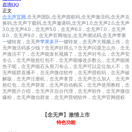
咨询QQ
正文
念无声官网
,
念无声团队,
念无声
授权码,念无声
激活码,念无声兑
换码,念无声下载码,念无声邀请码,
念无声1.0
,
念无声2.0
,
念无声
3.0
,
念无声4.0，
念无声5.0，
念无声6.0，
念无声7.0，
念无声
8.0，
念无声9.0，
念无声
官网地址,
念无声
测试码,
念无声
苹果
一键转发，
念无声
苹果多开
一键转发，念无声大视频上传，
念
无声激活码多少钱？念无声好用么？念无声闪退怎么办，念无
声激活不了，念无声能发长视频了，念无声封号么，念无声安
全么，念无声能抢红包不，念无声能修改步数么，念无声能摇
色子呢，念无声能石头剪刀布么，念无声可以定位加人不，念
无声能群直播不，念无声微信软件，念无声授权码，念无声破
解版，念无声注册机，念无声拿货，念无声怎么加人，念无声
抢红包，念无声群发，念无声自动购买，念无声使用教程，念
无声图片介绍，念无声开后台代理，念无声软件，念无声微信
爆粉，念无声微信群发，念无声营销软件，念无声官网授权
【念无声
】激情上市
特色功能