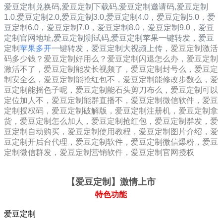
爱豆定制兑换码,爱豆定制下载码,爱豆定制邀请码,
爱豆定制
1.0
,
爱豆定制2.0
,
爱豆定制3.0
,
爱豆定制4.0，
爱豆定制5.0，
爱
豆定制6.0，
爱豆定制7.0，
爱豆定制8.0，
爱豆定制9.0，
爱豆
定制
官网地址,
爱豆定制
测试码,
爱豆定制
苹果一键转发，
爱豆
定制
苹果多开
一键转发，爱豆定制大视频上传，
爱豆定制激活
码多少钱？爱豆定制好用么？爱豆定制闪退怎么办，爱豆定制
激活不了，爱豆定制能发长视频了，爱豆定制封号么，爱豆定
制安全么，爱豆定制能抢红包不，爱豆定制能修改步数么，爱
豆定制能摇色子呢，爱豆定制能石头剪刀布么，爱豆定制可以
定位加人不，爱豆定制能群直播不，爱豆定制微信软件，爱豆
定制授权码，爱豆定制破解版，爱豆定制注册机，爱豆定制拿
货，爱豆定制怎么加人，爱豆定制抢红包，爱豆定制群发，爱
豆定制自动购买，爱豆定制使用教程，爱豆定制图片介绍，爱
豆定制开后台代理，爱豆定制软件，爱豆定制微信爆粉，爱豆
定制微信群发，爱豆定制营销软件，爱豆定制官网授权
【爱豆定制
】激情上市
特色功能
爱豆定制