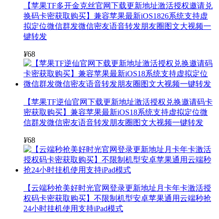
【苹果TF多开金克丝官网下载更新地址激活授权邀请兑
换码卡密获取购买】兼容苹果最新iOS1826系统支持虚
拟定位微信群发微信密友语音转发朋友圈图文大视频一
键转发
¥
68
【苹果TF逆仙官网下载更新地址激活授权兑换邀请码卡
密获取购买】兼容苹果最新iOS18系统支持虚拟定位微
信群发微信密友语音转发朋友圈图文大视频一键转发
¥
68
【云端秒抢美好时光官网登录更新地址月卡年卡激活授
权码卡密获取购买】不限制机型安卓苹果通用云端秒抢
24小时挂机使用支持iPad模式