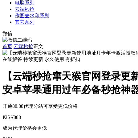
电脑系列
云端秒抢
作图去水印系列
其它系列
微信
首页
云端秒抢
正文
在线解答
持续更新
永久使用
有折扣
【云端秒抢窜天猴官网登录更
安卓苹果通用过年必备秒抢神
开通88.88代理分站可享受更低价格
¥
25
¥
888
成为代理价格会更低