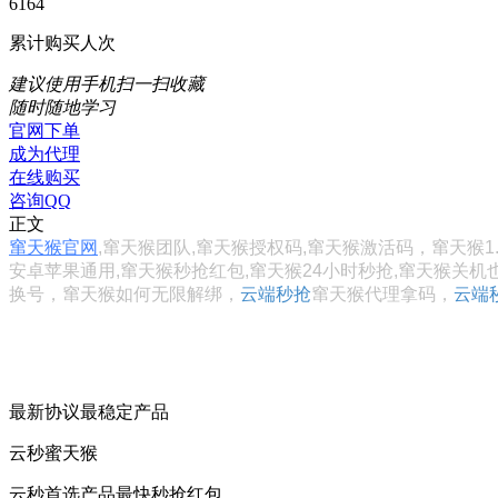
6164
累计购买人次
建议使用手机扫一扫收藏
随时随地学习
官网下单
成为代理
在线购买
咨询QQ
正文
窜天猴官网
,窜天猴团队,窜天猴授权码,窜天猴激活码，窜天猴1.0,窜天
安卓苹果通用,窜天猴秒抢红包,窜天猴24小时秒抢,窜天猴关机
换号，
窜天猴如何
无限解绑，
云端秒抢
窜天猴代理拿码，
云端
最新协议最稳定产品
云秒蜜天猴
云秒首选产品最快秒抢红包