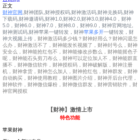
正文
财神官网
,
财神团队,
财神
授权码,财神
激活码,财神兑换码,财神
下载码,财神邀请码,
财神1.0
,
财神2.0
,
财神3.0
,
财神4.0，
财神
5.0，
财神6.0，
财神7.0，
财神8.0，
财神9.0，
财神
官网地址,
财神
测试码,
财神
苹果一键转发，
财神
苹果多开
一键转发，财
神大视频上传，
财神激活码多少钱？财神好用么？财神闪退怎
么办，财神激活不了，财神能发长视频了，财神封号么，财神
安全么，财神能抢红包不，财神能修改步数么，财神能摇色子
呢，财神能石头剪刀布么，财神可以定位加人不，财神能群直
播不，财神微信软件，财神授权码，财神破解版，财神注册
机，财神拿货，财神怎么加人，财神抢红包，财神群发，财神
自动购买，财神使用教程，财神图片介绍，财神开后台代理，
财神软件，财神微信爆粉，财神微信群发，财神营销软件，财
神官网授权
【财神
】激情上市
特色功能
苹果财神