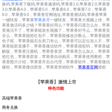
换码,苹果香下载码,苹果香邀请码,
苹果香1.0
,
苹果香2.0
,
苹果香
3.0
,
苹果香4.0，
苹果香5.0，
苹果香6.0，
苹果香7.0，
苹果香
8.0，
苹果香9.0，
苹果香
官网地址,
苹果香
测试码,
苹果香
苹果
一键转发，
苹果香
苹果多开
一键转发，苹果香大视频上传，
苹
果香激活码多少钱？苹果香好用么？苹果香闪退怎么办，苹果
香激活不了，苹果香能发长视频了，苹果香封号么，苹果香安
全么，苹果香能抢红包不，苹果香能修改步数么，苹果香能摇
色子呢，苹果香能石头剪刀布么，苹果香可以定位加人不，苹
果香能群直播不，苹果香微信软件，苹果香授权码，苹果香破
解版，苹果香注册机，苹果香拿货，苹果香怎么加人，苹果香
抢红包，苹果香群发，苹果香自动购买，苹果香使用教程，苹
果香图片介绍，苹果香开后台代理，苹果香软件，苹果香微信
爆粉，苹果香微信群发，苹果香营销软件，
苹果香官网
授权
【苹果香
】激情上市
特色功能
高端苹果香
商务兑换