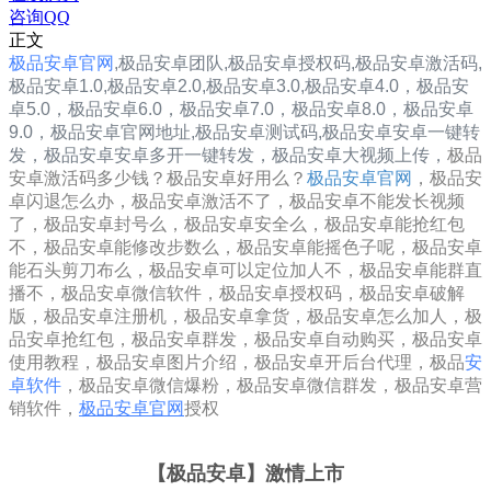
咨询QQ
正文
极品安卓官网
,
极品安卓
团队,
极品安卓
授权码,
极品安卓
激活码,
极品安卓1.0
,
极品安卓2.0
,
极品安卓3.0
,
极品安卓4.0，
极品安
卓5.0，
极品安卓6.0，
极品安卓7.0，
极品安卓8.0，
极品安卓
9.0，
极品安卓
官网地址,
极品安卓
测试码,
极品安卓
安卓一键转
发，
极品安卓安卓多开一键转发，极品安卓大视频上传，
极品
安卓激活码多少钱？极品安卓好用么？
极品安卓官网
，极品安
卓闪退怎么办，极品安卓激活不了，极品安卓不能发长视频
了，极品安卓封号么，极品安卓安全么，极品安卓能抢红包
不，极品安卓能修改步数么，极品安卓能摇色子呢，极品安卓
能石头剪刀布么，极品安卓可以定位加人不，极品安卓能群直
播不，极品安卓微信软件，极品安卓授权码，极品安卓破解
版，极品安卓注册机，极品安卓拿货，极品安卓怎么加人，极
品安卓抢红包，极品安卓群发，极品安卓自动购买，极品安卓
使用教程，极品安卓图片介绍，极品安卓开后台代理，极品
安
卓软件
，极品安卓微信爆粉，极品安卓微信群发，极品安卓营
销软件，
极品安卓官网
授权
【极品安卓
】激情上市