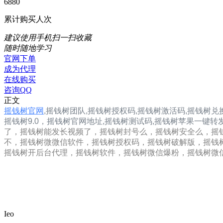
6880
累计购买人次
建议使用手机扫一扫收藏
随时随地学习
官网下单
成为代理
在线购买
咨询QQ
正文
摇钱树官网
,
摇钱树团队,
摇钱树
授权码,摇钱树
激活码,摇钱树兑
摇钱树9.0，
摇钱树
官网地址,
摇钱树
测试码,
摇钱树
苹果一键转
了，摇钱树能发长视频了，摇钱树封号么，摇钱树安全么，摇
不，摇钱树微微信软件，摇钱树授权码，摇钱树破解版，摇钱
摇钱树开后台代理，摇钱树软件，摇钱树微信爆粉，摇钱树微
Ieo