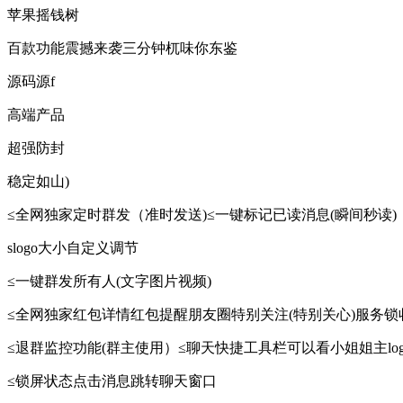
苹果摇钱树
百款功能震撼来袭三分钟杌味你东鉴
源码源f
高端产品
超强防封
稳定如山)
≤全网独家定时群发（准时发送)≤一键标记已读消息(瞬间秒读)
slogo大小自定义调节
≤一键群发所有人(文字图片视频)
≤全网独家红包详情红包提醒朋友圈特别关注(特别关心)服务锁收
≤退群监控功能(群主使用）≤聊天快捷工具栏可以看小姐姐主lo
≤锁屏状态点击消息跳转聊天窗口