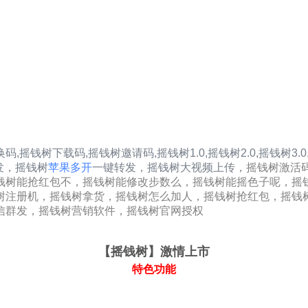
换码,摇钱树下载码,摇钱树邀请码,
摇钱树1.0
,
摇钱树2.0
,
摇钱树3.0
发，
摇钱树
苹果多开
一键转发，摇钱树大视频上传，
摇钱树激活
钱树能抢红包不，摇钱树能修改步数么，摇钱树能摇色子呢，摇
树注册机，摇钱树拿货，摇钱树怎么加人，摇钱树抢红包，摇钱
信群发，摇钱树营销软件，摇钱树官网授权
【摇钱树
】激情上市
特色功能