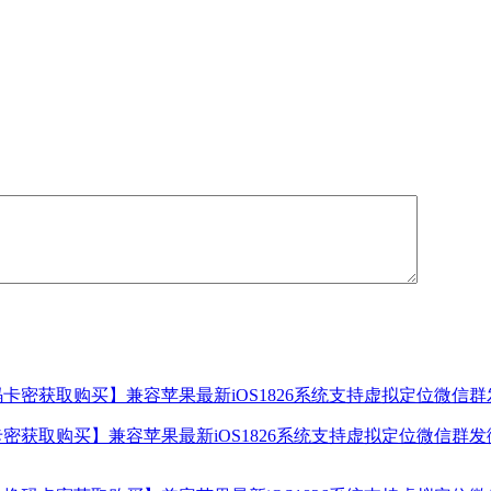
密获取购买】兼容苹果最新iOS1826系统支持虚拟定位微信群