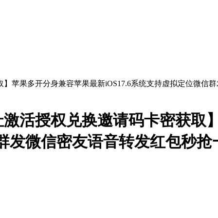
址激活授权兑换邀请码卡密获取
微信群发微信密友语音转发红包秒