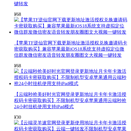
键转发
¥
68
【苹果TF逆仙官网下载更新地址激活授权兑换邀请码卡
密获取购买】兼容苹果最新iOS18系统支持虚拟定位微
信群发微信密友语音转发朋友圈图文大视频一键转发
¥
68
【云端秒抢美好时光官网登录更新地址月卡年卡激活授
权码卡密获取购买】不限制机型安卓苹果通用云端秒抢
24小时挂机使用支持iPad模式
¥
30