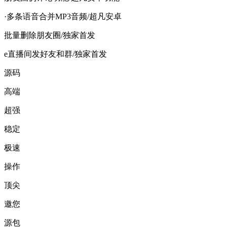
·多条语音合并MP3音频/超凡安卓
批量删除朋友圈/独家首发
e直播间发好友和群/独家首发
源码
高端
超强
稳定
极速
操作
顶尖
邀您
源包