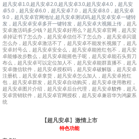
超凡安卓1.0
,
超凡安卓2.0
,
超凡安卓3.0
,
超凡安卓4.0，
超凡安
卓5.0，
超凡安卓6.0，
超凡安卓7.0，
超凡安卓8.0，
超凡安卓
9.0，
超凡安卓
官网地址,
超凡安卓
测试码,
超凡安卓安卓一键转
发，
超凡安卓安卓多开一键转发，超凡安卓大视频上传，
超凡
安卓激活码多少钱？超凡安卓好用么？超凡安卓官网，超凡安
卓掉证书了怎么办，超凡安卓信任不了怎么办，超凡安卓闪退
怎么办，超凡安卓激活不了，超凡安卓不能发长视频了，超凡
安卓封号么，超凡安卓安全么，超凡安卓能抢红包不，超凡安
卓能修改步数么，超凡安卓能摇色子呢，超凡安卓能石头剪刀
布么，超凡安卓可以定位加人不，超凡安卓能群直播不，超凡
安卓微信软件，超凡安卓授权码，超凡安卓破解版，超凡安卓
注册机
，
超凡安卓拿货，超凡安卓怎么加人，超凡安卓抢红
包，超凡安卓群发，超凡安卓自动购买，超凡安卓使用教程，
超凡安卓图片介绍，超凡安卓后台代理，超凡安卓
软件
，超凡
安卓营销软件，超凡安卓官网授权，超凡安卓兼容华为鸿蒙系
统
【
超凡安卓
】
激情上市
特色功能