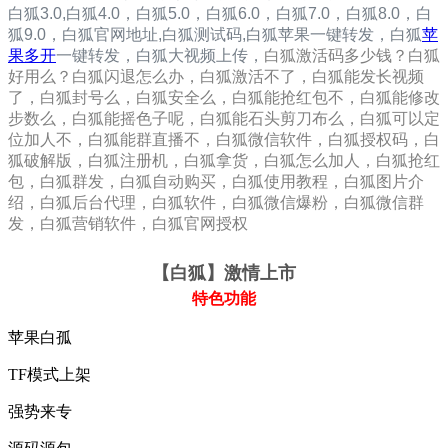
白狐3.0
,
白狐4.0，
白狐5.0，
白狐6.0，
白狐7.0，
白狐8.0，
白
狐9.0，
白狐
官网地址,白狐测
试码,
白狐
苹果一键转发，
白狐
苹
果多开
一键转发，白狐大视频上传，
白狐激活码多少钱？白狐
好用么？白狐闪退怎么办，白狐激活不了，白狐能发长视频
了，白狐封号么，白狐安全么，白狐能抢红包不，白狐能修改
步数么，白狐能摇色子呢，白狐能石头剪刀布么，白狐可以定
位加人不，白狐能群直播不，白狐微信软件，白狐授权码，白
狐破解版，白狐注册机，白狐拿货，白狐怎么加人，白狐抢红
包，白狐群发，白狐自动购买，白狐使用教程，白狐图片介
绍，白狐后台代理，白狐软件，白狐微信爆粉，白狐微信群
发，白狐营销软件，白狐官网授权
【白狐
】激情上市
特色功能
苹果白孤
TF模式上架
强势来专