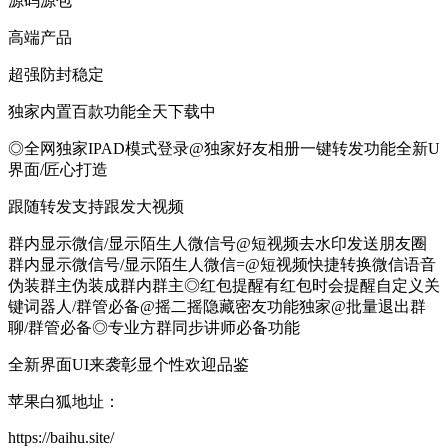
源码源包
高端产品
超强防封稳定
独家内置百款功能全天下载中
◎全网独家IPAD模式登录@独家好友相册一键转发功能全新U
界面/匠心打造
跟随转发支持跟发大视频
群内显示微信/显示陌生人微信号@短视频去水印发送朋友圈
群内显示微信号/显示陌生人微信=@短视频快捷转换微信语音
伪装群主伪装成群内群主◎红包提醒有红包时会提醒自定义关
键词器人/群管必备@摇二摇隐藏密友功能独家@批量退出群
聊/群管必备◎专业方群同步讲师必备功能
全新界面UI来袭彰显个性欢迎品鉴
苹果白狐地址：
https://baihu.site/