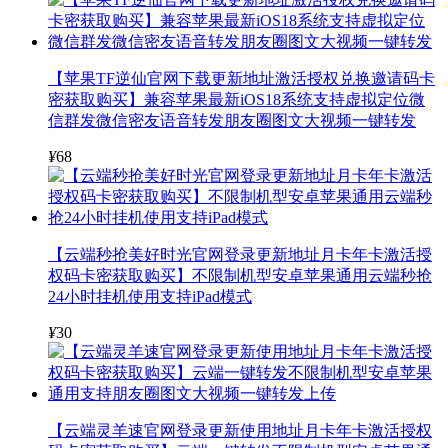
【苹果TF逆仙官网下载更新地址激活授权兑换邀请码卡
密获取购买】兼容苹果最新iOS18系统支持虚拟定位微
信群发微信密友语音转发朋友圈图文大视频一键转发
¥
68
【云端秒抢美好时光官网登录更新地址月卡年卡激活授
权码卡密获取购买】不限制机型安卓苹果通用云端秒抢
24小时挂机使用支持iPad模式
¥
30
【云端灵羊速官网登录更新使用地址月卡年卡激活授权