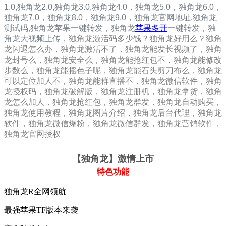
1.0
,
独角龙2.0
,
独角龙3.0
,
独角龙4.0，
独角龙5.0，
独角龙6.0，
独角龙7.0，
独角龙8.0，
独角龙9.0，
独角龙
官网地址,独角龙
测
试码,
独角龙
苹果一键转发，
独角龙
苹果多开
一键转发，独
角龙大视频上传，
独角龙激活码多少钱？独角龙好用么？独角
龙闪退怎么办，独角龙激活不了，独角龙能发长视频了，独角
龙封号么，独角龙安全么，独角龙能抢红包不，独角龙能修改
步数么，独角龙能摇色子呢，独角龙能石头剪刀布么，独角龙
可以定位加人不，独角龙能群直播不，独角龙微信软件，独角
龙授权码，独角龙破解版，独角龙注册机，独角龙拿货，独角
龙怎么加人，独角龙抢红包，独角龙群发，独角龙自动购买，
独角龙使用教程，独角龙图片介绍，独角龙后台代理，独角龙
软件，独角龙微信爆粉，独角龙微信群发，独角龙营销软件，
独角龙官网授权
【独角龙
】激情上市
特色功能
独角龙R全网领航
最强苹果TF版本来袭