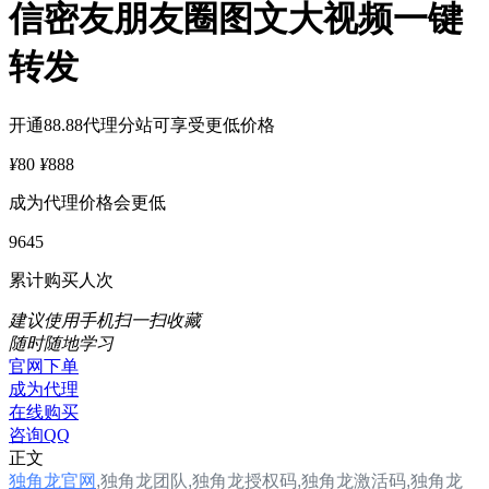
信密友朋友圈图文大视频一键
转发
开通88.88代理分站可享受更低价格
¥
80
¥
888
成为代理价格会更低
9645
累计购买人次
建议使用手机扫一扫收藏
随时随地学习
官网下单
成为代理
在线购买
咨询QQ
正文
独角龙官网
,
独角龙团队,
独角龙
授权码,
独角龙
激活码,
独角龙