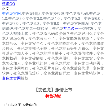
咨询QQ
正文
变色龙官网
,
变色龙团队,
变色龙
授权码,
变色龙
激活码,
变色龙
1.0
,
变色龙2.0
,
变色龙3.0
,
变色龙4.0，
变色龙5.0，
变色龙6.0，
变色龙7.0，
变色龙8.0，
变色龙9.0，
变色龙
官网地址,
变色龙
测试码,
变色龙
苹果一键转发，
变色龙
苹果多开
一键转发，变
色龙大视频上传，
变色龙激活码多少钱？变色龙好用么？变色
龙闪退怎么办，变色龙激活不了，变色龙能发长视频了，变色
龙封号么，变色龙安全么，变色龙能抢红包不，变色龙能修改
步数么，变色龙能摇色子呢，变色龙能石头剪刀布么，变色龙
可以定位加人不，变色龙能群直播不，变色龙微信软件，变色
龙授权码，变色龙破解版，变色龙注册机，变色龙拿货，变色
龙怎么加人，变色龙抢红包，变色龙群发，变色龙自动购买，
变色龙使用教程，变色龙图片介绍，变色龙后台代理，变色龙
软件，变色龙微信爆粉，变色龙微信群发，变色龙营销软件，
变色龙官网
授权
【变色龙
】激情上市
特色功能
TF证书全天下载中◎