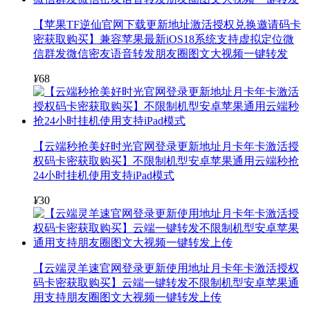
【苹果TF逆仙官网下载更新地址激活授权兑换邀请码卡
密获取购买】兼容苹果最新iOS18系统支持虚拟定位微
信群发微信密友语音转发朋友圈图文大视频一键转发
¥
68
【云端秒抢美好时光官网登录更新地址月卡年卡激活授
权码卡密获取购买】不限制机型安卓苹果通用云端秒抢
24小时挂机使用支持iPad模式
¥
30
【云端灵羊速官网登录更新使用地址月卡年卡激活授权
码卡密获取购买】云端一键转发不限制机型安卓苹果通
用支持朋友圈图文大视频一键转发上传