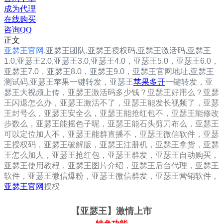
成为代理
在线购买
咨询QQ
正文
亚瑟王官网
,
亚瑟王团队,
亚瑟王
授权码,
亚瑟王
激活码,
亚瑟王
1.0
,
亚瑟王2.0
,
亚瑟王3.0
,
亚瑟王4.0，
亚瑟王5.0，
亚瑟王6.0，
亚瑟王7.0，
亚瑟王8.0，
亚瑟王9.0，
亚瑟王
官网地址,
亚瑟王
测试码,
亚瑟王
苹果一键转发，
亚瑟王
苹果多开
一键转发，亚
瑟王大视频上传，
亚瑟王激活码多少钱？亚瑟王好用么？亚瑟
王闪退怎么办，亚瑟王激活不了，亚瑟王能发长视频了，亚瑟
王封号么，亚瑟王安全么，亚瑟王能抢红包不，亚瑟王能修改
步数么，亚瑟王能摇色子呢，亚瑟王能石头剪刀布么，亚瑟王
可以定位加人不，亚瑟王能群直播不，亚瑟王微信软件，亚瑟
王授权码，亚瑟王破解版，亚瑟王注册机，亚瑟王拿货，亚瑟
王怎么加人，亚瑟王抢红包，亚瑟王群发，亚瑟王自动购买，
亚瑟王使用教程，亚瑟王图片介绍，亚瑟王后台代理，亚瑟王
软件，亚瑟王微信爆粉，亚瑟王微信群发，亚瑟王营销软件，
亚瑟王官网
授权
【亚瑟王
】激情上市