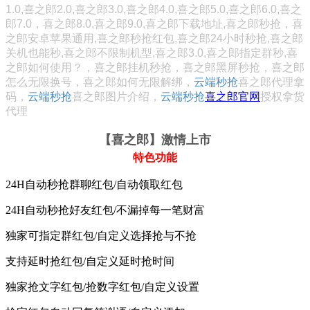
1.0,喜之郎2.0,喜之郎3.0,喜之郎4.0,喜之郎5.0,喜之郎6.0,喜之
郎7.0，喜之郎8.0,喜之郎9.0,
喜之郎
下载地址,喜之郎秒抢，喜
之郎安卓苹果通用,喜之郎秒抢红包,喜之郎24小时秒抢,喜之郎
关机也能秒,喜之郎不限制机型,喜之郎3.0,喜之郎指定群秒,喜
之郎如何使用？，喜之郎挂机秒抢，
喜之郎
黑屏秒抢，
喜之郎
怎么
无限换号，
喜之郎如何
无限解绑，
云端秒抢
喜之郎代理拿
码，
云端秒抢
喜之郎图片介绍，
云端秒抢
喜之郎官网
授权拿货
代理
【喜之郎
】激情上市
特色功能
24H自动秒抢群聊红包/自动领取红包
24H自动秒抢好友红包/不漏掉每一笔财富
独家可指定群红包/自定义选择抢与不抢
支持延时抢红包/自定义延时抢时间
独家抢文字红包/抢数字红包/自定义设置