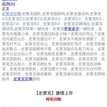
咨询QQ
正文
史莱克官网
,
史莱克
团队,
史莱克
授权码,
史莱克
激活码,
史莱克
1.0
,
史莱克2.0
,
史莱克3.0
,
史莱克4.0，
史莱克5.0，
史莱克6.0，
史莱克7.0，
史莱克8.0，
史莱克9.0，
史莱克
官网地址,
史莱克
测试码,
史莱克
苹果一键转发，
史莱克
苹果多开
一键转发，史
莱克大视频上传，
史莱克激活码多少钱？史莱克好用么？史莱
克闪退怎么办，史莱克激活不了，史莱克不能发长视频了，史
莱克封号么，史莱克安全么，史莱克能抢红包不，史莱克能修
改步数么，史莱克能摇色子呢，史莱克能石头剪刀布么，史莱
克可以定位加人不，史莱克能群直播不，史莱克微信软件，史
莱克授权码，史莱克破解版，史莱克注册机，史莱克拿货，史
莱克怎么加人，史莱克抢红包，史莱克群发，史莱克自动购
买，史莱克使用教程，史莱克图片介绍，史莱克开后台代理，
史莱克软件，史莱克微信爆粉，史莱克微信群发，史莱克营销
软件，
史莱克官网
授权
【史莱克
】激情上市
特色功能