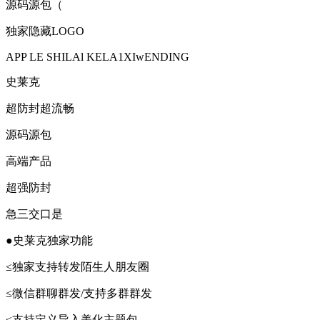
源码源包（
独家隐藏LOGO
APP LE SHILAl KELA1XIwENDING
史莱克
超防封超流畅
源码源包
高端产品
超强防封
急三交口是
●史莱克独家功能
≤独家支持转发陌生人朋友圈
≤微信群聊群发/支持多群群发
≤支持定义导入美化主题包