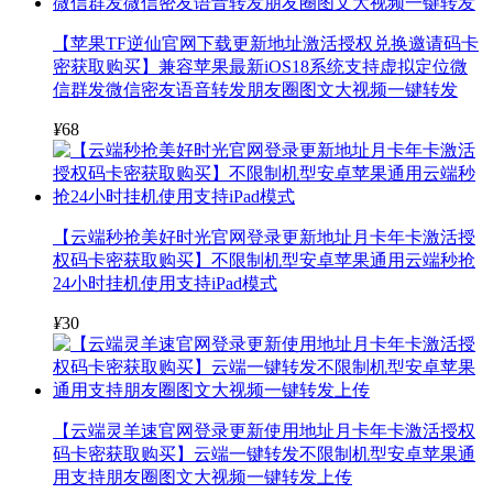
【苹果TF逆仙官网下载更新地址激活授权兑换邀请码卡
密获取购买】兼容苹果最新iOS18系统支持虚拟定位微
信群发微信密友语音转发朋友圈图文大视频一键转发
¥
68
【云端秒抢美好时光官网登录更新地址月卡年卡激活授
权码卡密获取购买】不限制机型安卓苹果通用云端秒抢
24小时挂机使用支持iPad模式
¥
30
【云端灵羊速官网登录更新使用地址月卡年卡激活授权
码卡密获取购买】云端一键转发不限制机型安卓苹果通
用支持朋友圈图文大视频一键转发上传