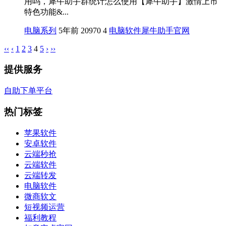
用吗，犀牛助手群统计怎么使用【犀牛助手】激情上市
特色功能&...
电脑系列
5年前
20970
4
电脑软件
犀牛助手官网
‹‹
‹
1
2
3
4
5
›
››
提供服务
自助下单平台
热门标签
苹果软件
安卓软件
云端秒抢
云端软件
云端转发
电脑软件
微商软文
短视频运营
福利教程